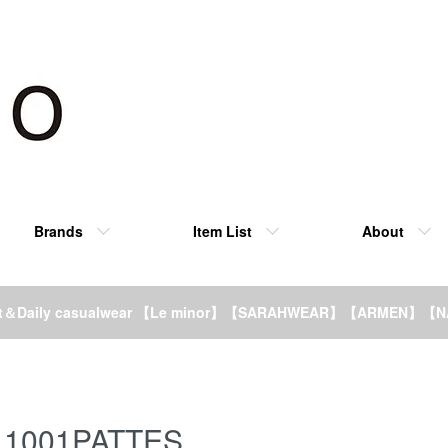
Brands
Item List
About
rt＆Daily casualwear 【Le minor】【SARAHWEAR】【ARMEN】【
1001PATTES