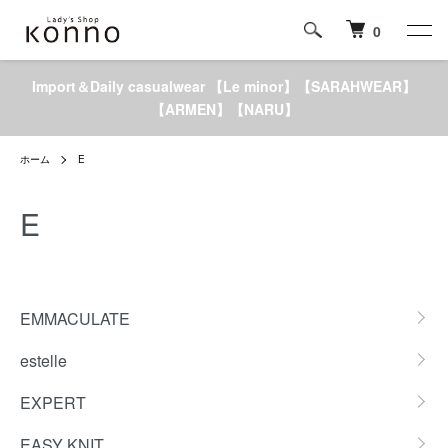
0
Import＆Daily casualwear 【Le minor】【SARAHWEAR】
【ARMEN】【NARU】
ホーム
E
E
カテゴリー一覧
EMMACULATE
estelle
EXPERT
EASY KNIT