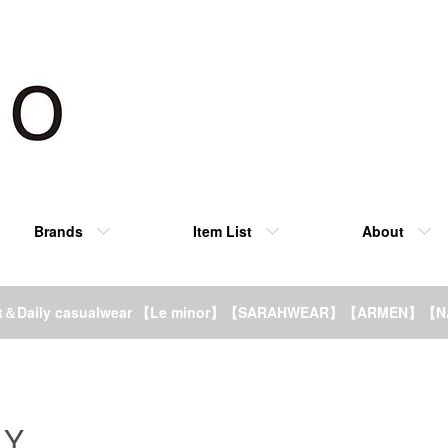
Brands
Item List
About
rt＆Daily casualwear 【Le minor】【SARAHWEAR】【ARMEN】【
Y