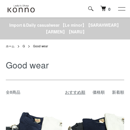
0
Import＆Daily casualwear 【Le minor】【SARAHWEAR】
【ARMEN】【NARU】
ホーム
G
Good wear
Good wear
全8商品
おすすめ順
価格順
新着順