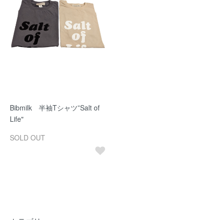
Bibmilk 半袖Tシャツ”Salt of
Life"
SOLD OUT