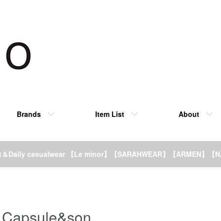
Brands
Item List
About
rt＆Daily casualwear 【Le minor】【SARAHWEAR】【ARMEN】【
Capsule&son