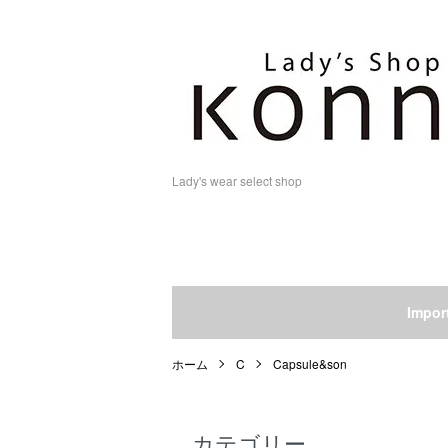
Lady's wear select shop
Impo
ホーム
C
Capsule&son
カテゴリー