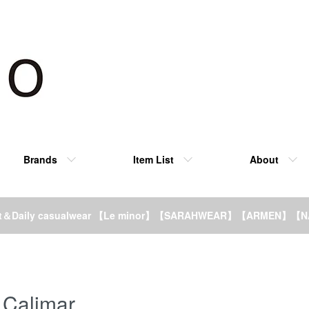
Brands
Item List
About
rt＆Daily casualwear 【Le minor】【SARAHWEAR】【ARMEN】【
Calimar