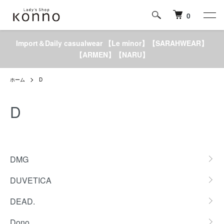
0
Import＆Daily casualwear 【Le minor】【SARAHWEAR】
【ARMEN】【NARU】
ホーム
D
D
カテゴリー一覧
DMG
DUVETICA
DEAD.
Dono