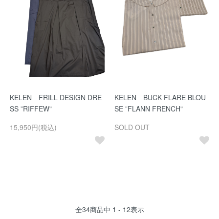
KELEN FRILL DESIGN DRE
KELEN BUCK FLARE BLOU
SS ”RIFFEW"
SE ”FLANN FRENCH"
15,950円(税込)
SOLD OUT
全
34
商品中
1 - 12
表示