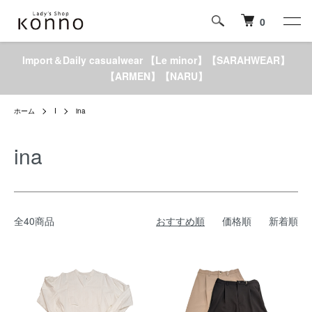
0
Import＆Daily casualwear 【Le minor】【SARAHWEAR】
【ARMEN】【NARU】
ホーム
I
ina
ina
全40商品
おすすめ順
価格順
新着順