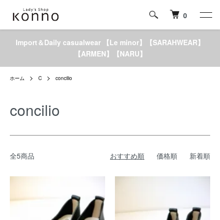
0
Import＆Daily casualwear 【Le minor】【SARAHWEAR】
【ARMEN】【NARU】
ホーム
C
concilio
concilio
全5商品
おすすめ順
価格順
新着順