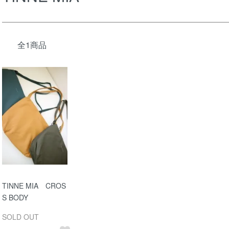
全1商品
TINNE MIA CROS
S BODY
SOLD OUT