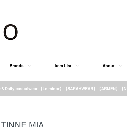
Brands
Item List
About
rt＆Daily casualwear 【Le minor】【SARAHWEAR】【ARMEN】【
TINNE MIA