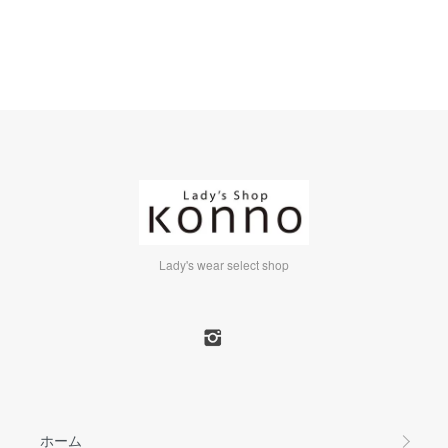
Lady's wear select shop
ホーム