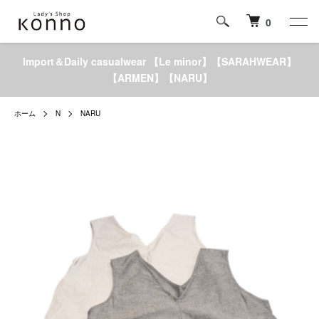
0
Import＆Daily casualwear 【Le minor】【SARAHWEAR】
【ARMEN】【NARU】
ホーム
N
NARU