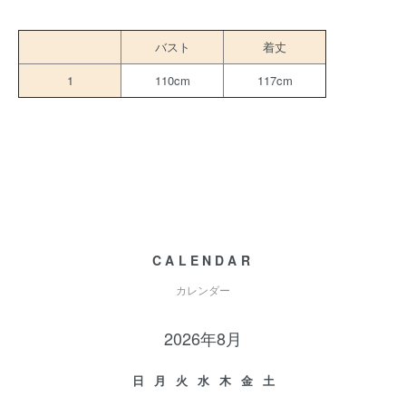
バスト
着丈
1
110cm
117cm
CALENDAR
カレンダー
2026年8月
日
月
火
水
木
金
土