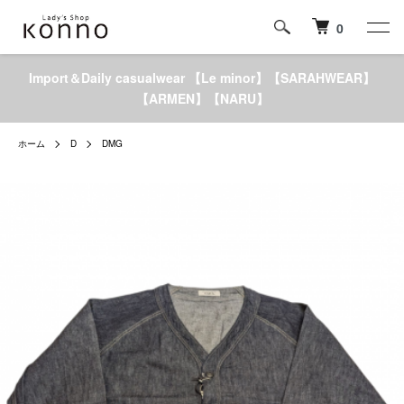
0
Import＆Daily casualwear 【Le minor】【SARAHWEAR】
【ARMEN】【NARU】
ホーム
D
DMG