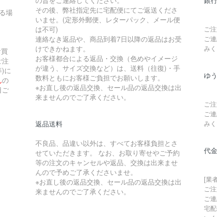
の旨をご連絡してください。
銀
その後、弊社指定先に宅配便にてご返送くださ
る場
いませ。(定形外郵便、レターパック、メール便
は不可)
ご注
連絡なき返品や、商品到着7日以降の返品はお受
ご連
けできかねます。
みく
お買
お客様都合による返品・交換（色めやイメージ
ご注
が違う、サイズ交換など）は、送料（往復)・手
)に
ゆ
数料ともにお客様ご負担でお願いします。
ん
の
※お直し後の返品交換、セール品の返品交換は出
日ご
来ませんのでご了承ください。
。
ご注
ご連
返品送料
みく
不良品、品違い以外は、すべてお客様負担とさ
代
せていただきます。 なお、お取り寄せやご予約
等の注文のキャンセルや返品、交換は出来ませ
んので予めご了承くださいませ。
[業
※お直し後の返品交換、セール品の返品交換は出
ご注
来ませんのでご了承ください。
ご連
宅配