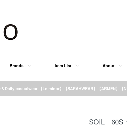
Brands
Item List
About
rt＆Daily casualwear 【Le minor】【SARAHWEAR】【ARMEN】【
SOIL 6