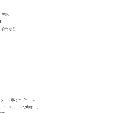
く表記
細
い合わせる
コットン素材のブラウス。
らいフェミニンな印象に。