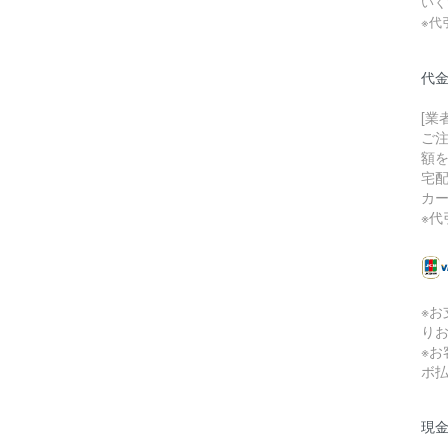
いく
※代
代
[業
ご
額
宅
カ
※代
※
り
※
ボ
現