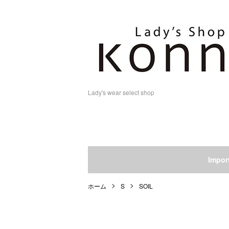
Lady's wear select shop
Impo
ホーム
S
SOIL