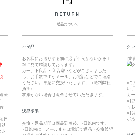
RETURN
返品について
不良品
クレ
お客様にお送りする前に必ず不良がないかを丁
[業
沖
寧に見て確認しております。
万一、不良品・商品違いなどがございました
税
ら、お手数ですがメール、お電話などでご連絡
ください。早急に交換いたします。（送料弊社
※ご
負担)
い
送金
在庫がない場合は返金させていただきます。
カ
す。
※
合
り
返品期限
。
※
前日
ボ
交換・返品期間は商品到着後、7日以内です。
日以
7日以内に、メールまたは電話で返品・交換希望
ださ