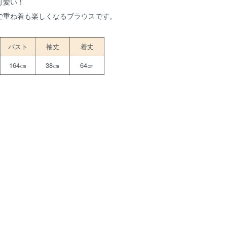
可愛い！
で重ね着も楽しくなるブラウスです。
バスト
袖丈
着丈
164㎝
38㎝
64㎝