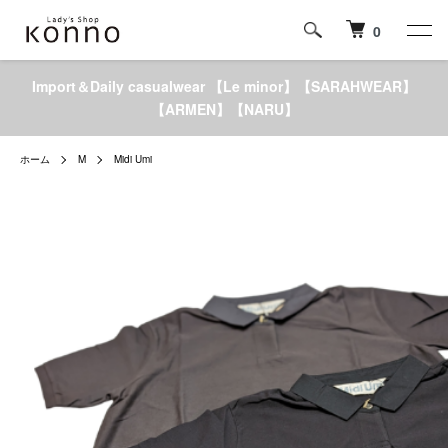
0
Import＆Daily casualwear 【Le minor】【SARAHWEAR】
【ARMEN】【NARU】
ホーム
M
Midi Umi