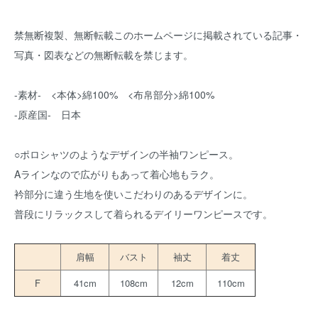
禁無断複製、無断転載このホームページに掲載されている記事・
写真・図表などの無断転載を禁じます。
-素材- <本体>綿100% <布帛部分>綿100%
-原産国- 日本
○ポロシャツのようなデザインの半袖ワンピース。
Aラインなので広がりもあって着心地もラク。
衿部分に違う生地を使いこだわりのあるデザインに。
普段にリラックスして着られるデイリーワンピースです。
肩幅
バスト
袖丈
着丈
F
41cm
108cm
12cm
110cm