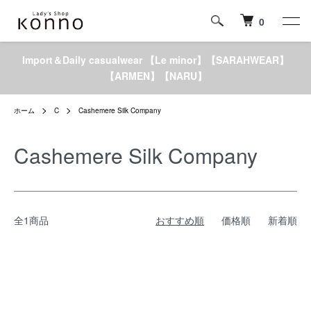
0
Import＆Daily casualwear 【Le minor】【SARAHWEAR】
【ARMEN】【NARU】
ホーム
C
Cashemere Silk Company
Cashemere Silk Company
全1商品
おすすめ順
価格順
新着順